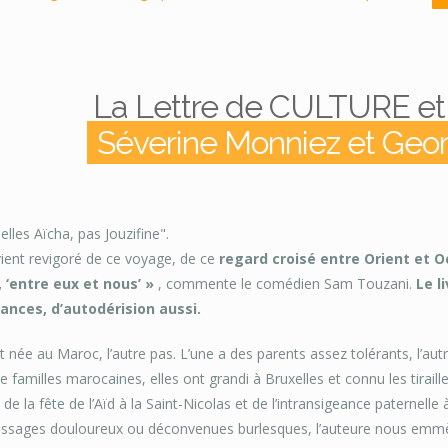
La Lettre de CULTURE 
Séverine Monniez et Geo
pelles Aïcha, pas Jouzifine".
ient revigoré de ce voyage, de ce
regard croisé entre Orient et Occ
 ‘entre eux et nous’ »
, commente le comédien Sam Touzani.
Le l
ances, d’autodérision aussi.
t née au Maroc, l’autre pas. L’une a des parents assez tolérants, l’au
e familles marocaines, elles ont grandi à Bruxelles et connu les tirail
de la fête de l’Aïd à la Saint-Nicolas et de l’intransigeance paternelle à
issages douloureux ou déconvenues burlesques, l’auteure nous emmèn