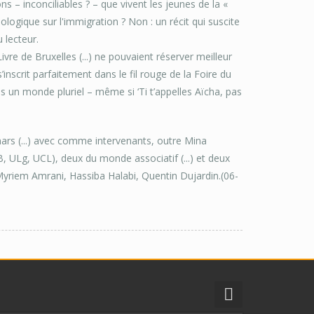
 – inconciliables ? – que vivent les jeunes de la «
gique sur l'immigration ? Non : un récit qui suscite
 lecteur.
vre de Bruxelles (...) ne pouvaient réserver meilleur
inscrit parfaitement dans le fil rouge de la Foire du
ns un monde pluriel – même si ‘Ti t’appelles Aïcha, pas
 mars (...) avec comme intervenants, outre Mina
B, ULg, UCL), deux du monde associatif (...) et deux
 Myriem Amrani, Hassiba Halabi, Quentin Dujardin.(06-