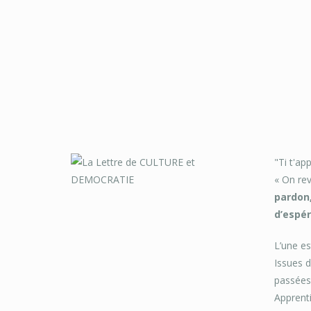
"Ti t'ap
« On rev
pardon,
d’espér
L’une es
Issues d
passées 
Apprent