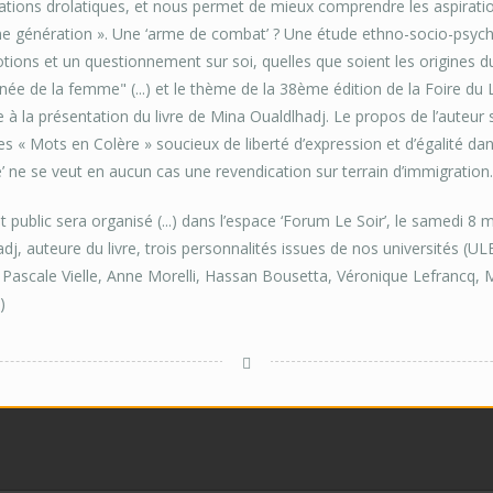
tions drolatiques, et nous permet de mieux comprendre les aspirations
 génération ». Une ‘arme de combat’ ? Une étude ethno-socio-psycholo
ions et un questionnement sur soi, quelles que soient les origines du
née de la femme" (...) et le thème de la 38ème édition de la Foire du Li
 à la présentation du livre de Mina Oualdlhadj. Le propos de l’auteur s’
les « Mots en Colère » soucieux de liberté d’expression et d’égalité da
e’ ne se veut en aucun cas une revendication sur terrain d’immigration.
 public sera organisé (...) dans l’espace ‘Forum Le Soir’, le samedi 8
dj, auteure du livre, trois personnalités issues de nos universités (UL
: Pascale Vielle, Anne Morelli, Hassan Bousetta, Véronique Lefrancq,
)