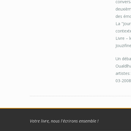
conversa
deuxième
des émot
La "Jour
contexte
Livre – 
Jouzifin
Un débat
Oualdlha
artistes
03-2008
Votre livre, nous l'écrirons ensemble !