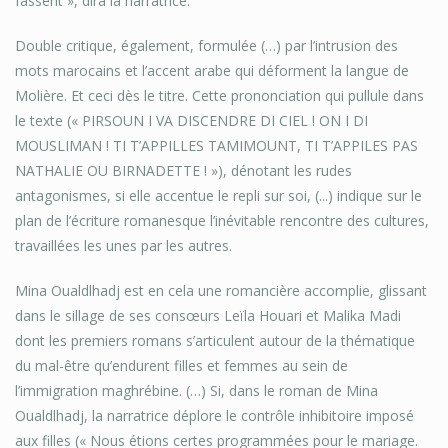
fassent », dira la narratrice.
Double critique, également, formulée (…) par l’intrusion des
mots marocains et l’accent arabe qui déforment la langue de
Molière. Et ceci dès le titre. Cette prononciation qui pullule dans
le texte (« PIRSOUN I VA DISCENDRE DI CIEL ! ON I DI
MOUSLIMAN ! TI T’APPILLES TAMIMOUNT, TI T’APPILES PAS
NATHALIE OU BIRNADETTE ! »), dénotant les rudes
antagonismes, si elle accentue le repli sur soi, (...) indique sur le
plan de l’écriture romanesque l’inévitable rencontre des cultures,
travaillées les unes par les autres.
Mina Oualdlhadj est en cela une romancière accomplie, glissant
dans le sillage de ses consœurs Leïla Houari et Malika Madi
dont les premiers romans s’articulent autour de la thématique
du mal-être qu’endurent filles et femmes au sein de
l’immigration maghrébine. (…) Si, dans le roman de Mina
Oualdlhadj, la narratrice déplore le contrôle inhibitoire imposé
aux filles (« Nous étions certes programmées pour le mariage.