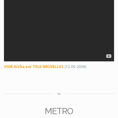
VOIR Aïcha sur TELE-BRUXELLES
(12-06-2008)
METRO