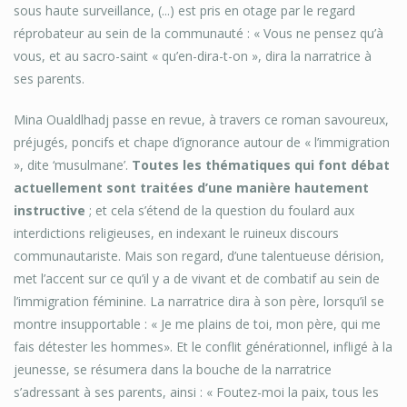
sous haute surveillance, (...) est pris en otage par le regard
réprobateur au sein de la communauté : « Vous ne pensez qu’à
vous, et au sacro-saint « qu’en-dira-t-on », dira la narratrice à
ses parents.
Mina Oualdlhadj passe en revue, à travers ce roman savoureux,
préjugés, poncifs et chape d’ignorance autour de « l’immigration
», dite ‘musulmane’.
Toutes les thématiques qui font débat
actuellement sont traitées d’une manière hautement
instructive
; et cela s’étend de la question du foulard aux
interdictions religieuses, en indexant le ruineux discours
communautariste. Mais son regard, d’une talentueuse dérision,
met l’accent sur ce qu’il y a de vivant et de combatif au sein de
l’immigration féminine. La narratrice dira à son père, lorsqu’il se
montre insupportable : « Je me plains de toi, mon père, qui me
fais détester les hommes». Et le conflit générationnel, infligé à la
jeunesse, se résumera dans la bouche de la narratrice
s’adressant à ses parents, ainsi : « Foutez-moi la paix, tous les