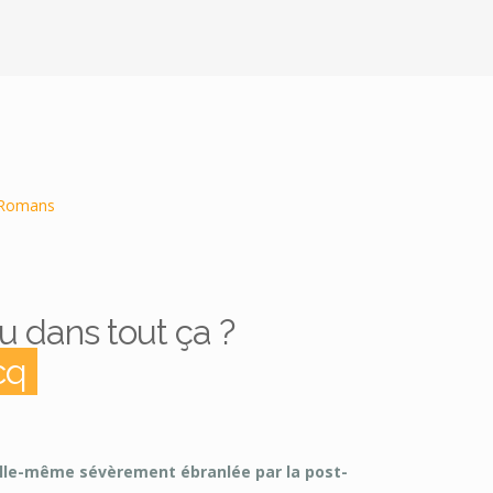
Romans
u dans tout ça ?
cq
lle-même sévèrement ébranlée par la post-