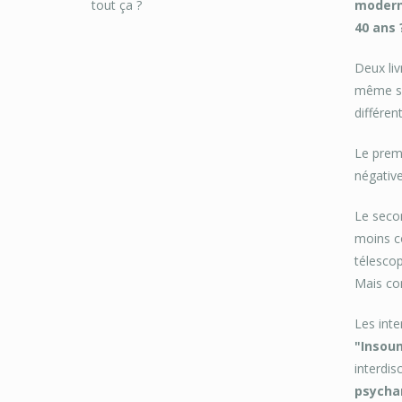
moderni
40 ans 
Deux liv
même suj
différen
Le premi
négative
Le secon
moins co
télescop
Mais com
Les inte
"Insoum
interdis
psychan