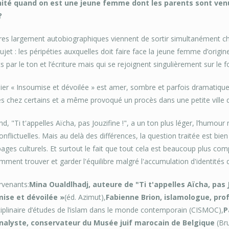
té quand on est une jeune femme dont les parents sont venus
?
res largement autobiographiques viennent de sortir simultanément chez
et : les péripéties auxquelles doit faire face la jeune femme d’origin
ts par le ton et l’écriture mais qui se rejoignent singulièrement sur le f
er « Insoumise et dévoilée » est amer, sombre et parfois dramatique. 
s chez certains et a même provoqué un procès dans une petite ville d
d, "Ti t'appelles Aïcha, pas Jouzifine !", a un ton plus léger, l’humour 
nflictuelles. Mais au delà des différences, la question traitée est bie
ages culturels. Et surtout le fait que tout cela est beaucoup plus comp
ment trouver et garder l'équilibre malgré l'accumulation d'identités d
rvenants:
Mina Oualdlhadj, auteure de "Ti t'appelles Aïcha, pas J
ise et dévoilée »
(éd. Azimut),
Fabienne Brion, islamologue, prof
ciplinaire d’études de l’islam dans le monde contemporain (CISMOC),
P
alyste, conservateur du Musée juif marocain de Belgique
(Bru