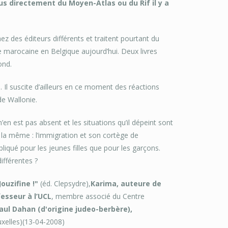
 directement du Moyen-Atlas ou du Rif il y a
 des éditeurs différents et traitent pourtant du
e marocaine en Belgique aujourd’hui. Deux livres
ond.
Il suscite d’ailleurs en ce moment des réactions
e Wallonie.
n’en est pas absent et les situations qu’il dépeint sont
n la même : l’immigration et son cortège de
liqué pour les jeunes filles que pour les garçons.
ifférentes ?
ouzifine !"
(éd. Clepsydre),
Karima, auteure de
esseur à l’UCL
, membre associé du Centre
aul Dahan (d'origine judeo-berbère),
xelles)(13-04-2008)