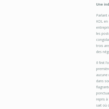
Une in
Parlant 
KDL en r
entrepri
les post
congolai
trois an
des négo
Il finit
première
aucune r
dans son
flagrant
ponctual
repris à
sait où 