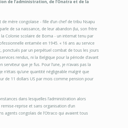
on de l’administration, de l’Onatra et de la
de mère congolaise - fille d’un chef de tribu Nsapu
le de sa naissance, de leur abandon (lui, son frère
à la Colonie scolaire de Boma - un internat tenu par
professionnelle entamée en 1945. « 16 ans au service
t, ponctués par un perpétuel combat de tous les jours
s services rendus, ni la Belgique pour la période d’avant
 serviteur que je fus. Pour l’une, je n’avais pas la
 je n’étais qu’une quantité négligeable malgré que
valeur de 11 dollars US par mois comme pension pour
constances dans lesquelles l’administration alors
remise-reprise et sans organisation d’un
ens agents congolais de l’Otraco qui avaient tous