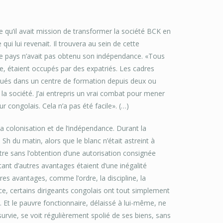
lle qu’il avait mission de transformer la société BCK en
ui lui revenait. Il trouvera au sein de cette
le pays n’avait pas obtenu son indépendance. «Tous
, étaient occupés par des expatriés. Les cadres
rqués dans un centre de formation depuis deux ou
 la société. J’ai entrepris un vrai combat pour mener
ur congolais. Cela n’a pas été facile». (…)
la colonisation et de l’indépendance. Durant la
 Sh du matin, alors que le blanc n’était astreint à
utre sans l’obtention d’une autorisation consignée
t tant d’autres avantages étaient d’une inégalité
res avantages, comme l’ordre, la discipline, la
nce, certains dirigeants congolais ont tout simplement
 Et le pauvre fonctionnaire, délaissé à lui-même, ne
urvie, se voit régulièrement spolié de ses biens, sans