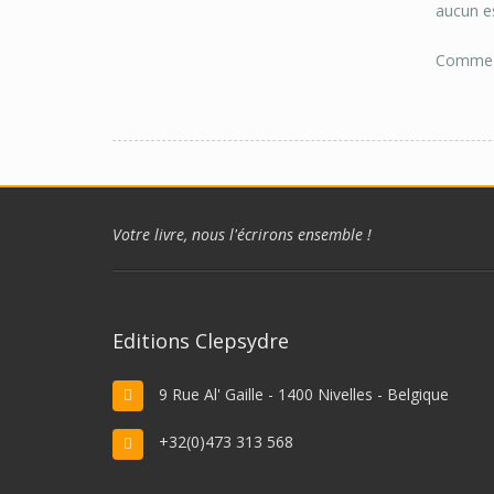
aucun e
Comme un
Votre livre, nous l'écrirons ensemble !
Editions Clepsydre
9 Rue Al' Gaille - 1400 Nivelles - Belgique
+32(0)473 313 568