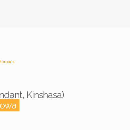
Romans
ndant, Kinshasa)
bowa