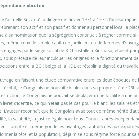
dépendance «brute»
de l’actuelle Sncc qu’il a dirigée de janvier 1971 à 1972, l’auteur rappe
eprenant son actif et son passif et donner au personnel local la place q
se à sa nomination que la ségrégation continuait à régner comme si 
es, même ceux de simple capita de jardiniers ou de femmes d’ouvrage
s engagés par le siège social de KDL installé à Kinshasa, étaient pa
s, sous prétexte de leur inculquer les origines et le fonctionnement de
ciations entre la BCK belge et la KDL et rétablir la dignité du travaille
 l’ouvrage en faisant une étude comparative entre les deux époques de 
, écrit-il, le Congolais ne pouvait circuler dans sa propre cité de 23h à
estriction; le Congolais ne pouvait se déplacer d’une localité à une a
 livret d’identité, ce qui n’était pas le cas pour le blanc; les salaires e
e. L’auteur reconnaît que le Congolais avait tout de même hérité d’aut
ité, la salubrité, la justice égale pour tous. Durant l’après-indépenda
 leur compte et même gonflé les avantages tant décriés aux expatriés.
donner la tête; et la population, déjà mise sous régime forcé pour sa s