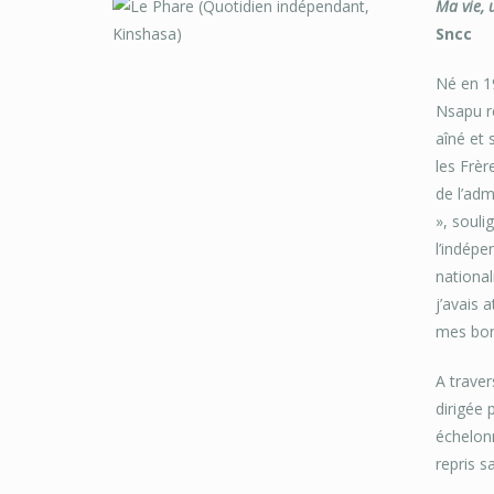
Ma vie,
Sncc
Né en 19
Nsapu r
aîné et 
les Frèr
de l’adm
», souli
l’indépe
national
j’avais 
mes bons
A traver
dirigée 
échelonn
repris s