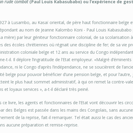
 un rude combat
(Paul Louis Kabasubabo) ou l’expérience de gesti
27 à Lusambo, au Kasaï oriental, de père haut fonctionnaire belge et 
épondant au nom de Jeanne Kalombo Koni - Paul Louis Kabasubabo par
sa mère) par leur géniteur fonctionnaire colonial, de sa scolarisation 
es des écoles chrétiennes où régnait une discipline de fer; de sa vie 
inistration coloniale belge et 12 ans au service du Congo indépendan
gne-t-il. Il déplore l’ingratitude de l’Etat employeur. «Malgré d’éminent
ndance, ni le Congo d’après l’indépendance, ne se soucièrent de l’ancien
ité belge pour pouvoir bénéficier d’une pension belge, et pour l’autre,
atteint le plus haut sommet administratif, à qui on remet la contre-
 et loyaux services », a-t-il déclaré très peiné.
s ce livre, les agents et fonctionnaires de l’Etat vont découvrir les cir
par des Belges est passée dans les mains des Congolais, sans aucune 
ement de la reprise, fait-il remarquer. Tel était aussi le cas des anci
ans aucune préparation et remise-reprise.